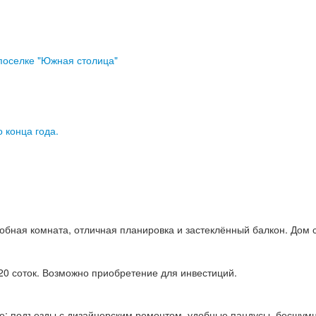
поселке "Южная столица"
 конца года.
бная комната, отличная планировка и застеклённый балкон. Дом сд
 20 соток. Возможно приобретение для инвестиций.
е: подъезды с дизайнерским ремонтом, удобные пандусы, бесшумн