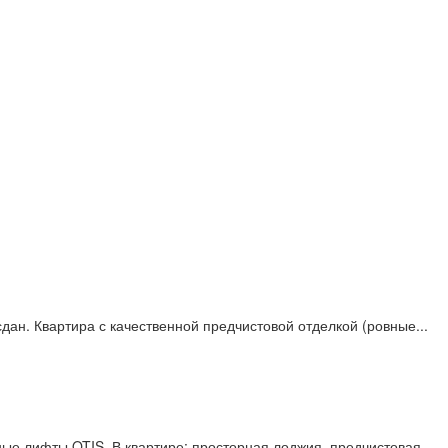
ан. Квартира с качественной предчистовой отделкой (ровные...
ые лифты OTIS. В квартире: просторная лоджия, предчистовая